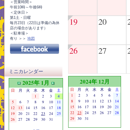
＜営業時間＞
午前10時～午後6時
＜定休日＞
第1土・日曜
19
20
毎月23日（22日は準備の為休
店の場合があります）
＜駐車場＞
有り ＞＞
地図
26
27
ミニカレンダー
2024年 12月
2025年 1月
日
月
火
水
木
金
土
日
月
火
水
木
金
土
1
2
3
4
5
6
7
1
2
3
4
8
9
10
11
12
13
14
5
6
7
8
9
10
11
15
16
17
18
19
20
21
12
13
14
15
16
17
18
22
23
24
25
26
27
28
19
20
21
22
23
24
25
29
30
31
26
27
28
29
30
31