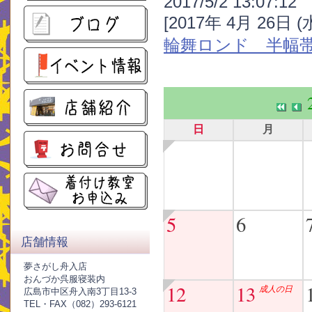
2017/5/2 13:07:12
[2017年 4月 26日 
輪舞ロンド 半幅
日
月
5
6
店舗情報
夢さがし舟入店
おんづか呉服寝装内
12
13
成人の日
広島市中区舟入南3丁目13-3
TEL・FAX（082）293-6121