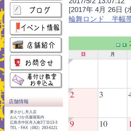
2017/5/2 13:07:12
[2017年 4月 26日 
輪舞ロンド 半幅
日
月
2
3
店舗情報
夢さがし舟入店
おんづか呉服寝装内
9
10
広島市中区舟入南3丁目13-3
TEL・FAX（082）293-6121