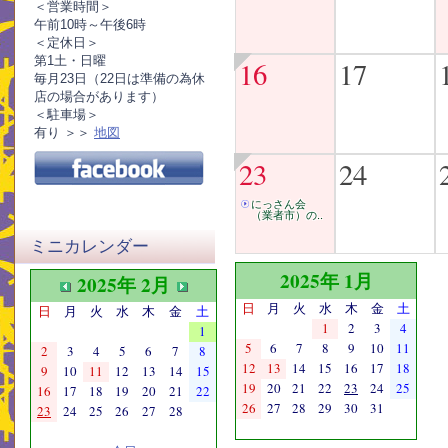
＜営業時間＞
午前10時～午後6時
＜定休日＞
第1土・日曜
16
17
毎月23日（22日は準備の為休
店の場合があります）
＜駐車場＞
有り ＞＞
地図
23
24
にっさん会
（業者市）の..
ミニカレンダー
2025年 1月
2025年 2月
日
月
火
水
木
金
土
日
月
火
水
木
金
土
1
2
3
4
1
5
6
7
8
9
10
11
2
3
4
5
6
7
8
12
13
14
15
16
17
18
9
10
11
12
13
14
15
19
20
21
22
23
24
25
16
17
18
19
20
21
22
26
27
28
29
30
31
23
24
25
26
27
28