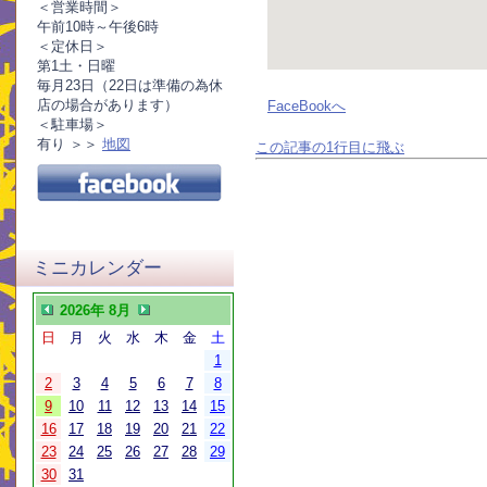
＜営業時間＞
午前10時～午後6時
＜定休日＞
第1土・日曜
毎月23日（22日は準備の為休
店の場合があります）
FaceBookへ
＜駐車場＞
有り ＞＞
地図
この記事の1行目に飛ぶ
ミニカレンダー
2026年 8月
日
月
火
水
木
金
土
1
2
3
4
5
6
7
8
9
10
11
12
13
14
15
16
17
18
19
20
21
22
23
24
25
26
27
28
29
30
31