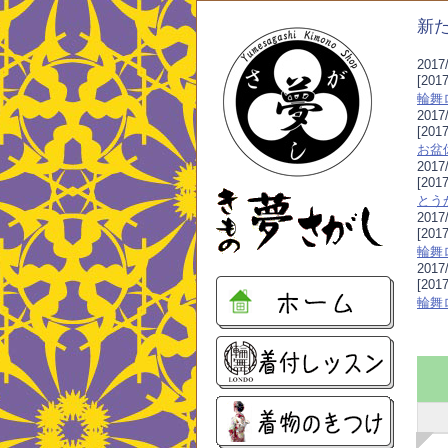
新
2017/
[20
輪舞
2017/
[201
お盆
2017/
[20
とう
2017/
[201
輪舞
2017/
[201
輪舞