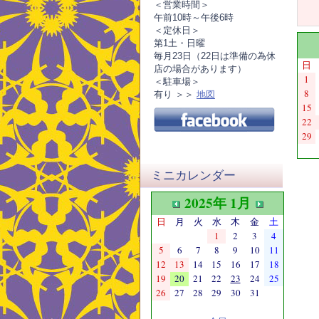
＜営業時間＞
午前10時～午後6時
＜定休日＞
第1土・日曜
毎月23日（22日は準備の為休
日
店の場合があります）
1
＜駐車場＞
8
有り ＞＞
地図
15
22
29
ミニカレンダー
2025年 1月
日
月
火
水
木
金
土
1
2
3
4
5
6
7
8
9
10
11
12
13
14
15
16
17
18
19
20
21
22
23
24
25
26
27
28
29
30
31