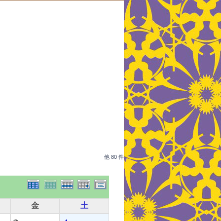
他 80 件
金
土