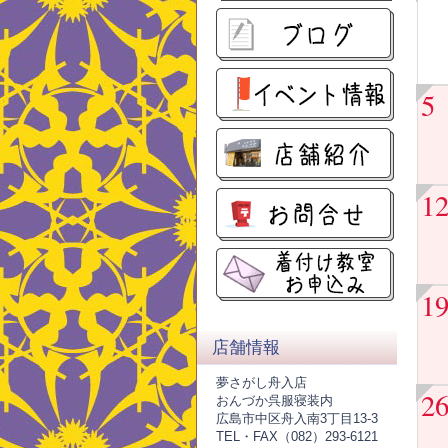
5
1
1
店舗情報
夢さがし舟入店
2
おんづか呉服寝装内
広島市中区舟入南3丁目13-3
TEL・FAX（082）293-6121