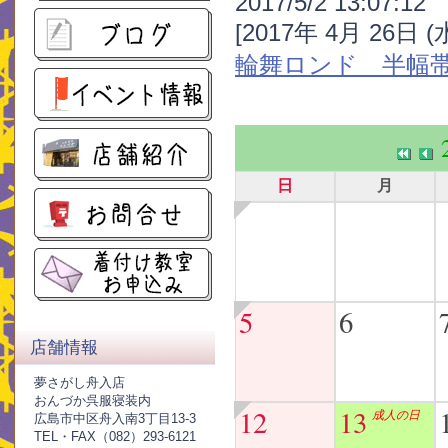
2017/5/2 13:07:12
[2017年 4月 26日 
輪舞ロンド 半幅
日
月
5
6
店舗情報
夢さがし舟入店
おんづか呉服寝装内
12
13
成人の日
広島市中区舟入南3丁目13-3
TEL・FAX（082）293-6121