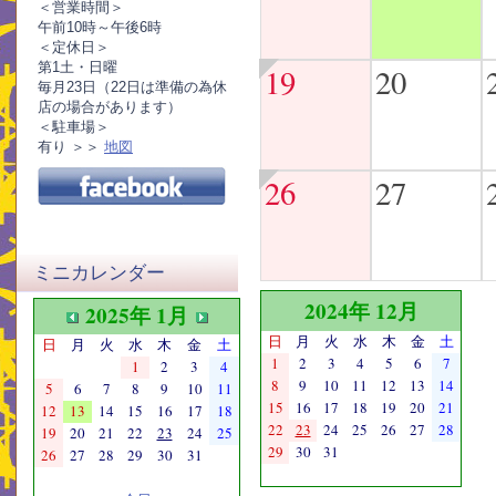
＜営業時間＞
午前10時～午後6時
＜定休日＞
第1土・日曜
19
20
毎月23日（22日は準備の為休
店の場合があります）
＜駐車場＞
有り ＞＞
地図
26
27
ミニカレンダー
2024年 12月
2025年 1月
日
月
火
水
木
金
土
日
月
火
水
木
金
土
1
2
3
4
5
6
7
1
2
3
4
8
9
10
11
12
13
14
5
6
7
8
9
10
11
15
16
17
18
19
20
21
12
13
14
15
16
17
18
22
23
24
25
26
27
28
19
20
21
22
23
24
25
29
30
31
26
27
28
29
30
31