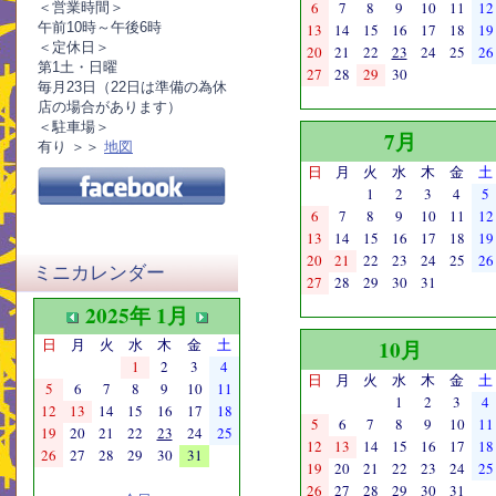
6
7
8
9
10
11
12
＜営業時間＞
午前10時～午後6時
13
14
15
16
17
18
19
＜定休日＞
20
21
22
23
24
25
26
第1土・日曜
27
28
29
30
毎月23日（22日は準備の為休
店の場合があります）
＜駐車場＞
7月
有り ＞＞
地図
日
月
火
水
木
金
土
1
2
3
4
5
6
7
8
9
10
11
12
13
14
15
16
17
18
19
20
21
22
23
24
25
26
ミニカレンダー
27
28
29
30
31
2025年 1月
日
月
火
水
木
金
土
10月
1
2
3
4
日
月
火
水
木
金
土
5
6
7
8
9
10
11
1
2
3
4
12
13
14
15
16
17
18
5
6
7
8
9
10
11
19
20
21
22
23
24
25
12
13
14
15
16
17
18
26
27
28
29
30
31
19
20
21
22
23
24
25
26
27
28
29
30
31