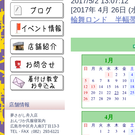
2017/5/2 13:07:12
[2017年 4月 26日 
輪舞ロンド 半幅
1月
日
月
火
水
木
金
土
1
2
3
4
5
6
7
8
9
10
11
12
13
14
15
16
17
18
19
20
21
22
23
24
25
26
27
28
29
30
31
店舗情報
4月
夢さがし舟入店
おんづか呉服寝装内
日
月
火
水
木
金
土
広島市中区舟入南3丁目13-3
1
2
3
4
5
TEL・FAX（082）293-6121