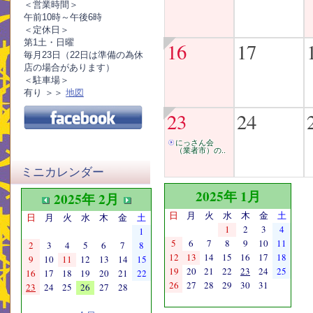
＜営業時間＞
午前10時～午後6時
＜定休日＞
第1土・日曜
16
17
毎月23日（22日は準備の為休
店の場合があります）
＜駐車場＞
有り ＞＞
地図
23
24
にっさん会
（業者市）の..
ミニカレンダー
2025年 1月
2025年 2月
日
月
火
水
木
金
土
日
月
火
水
木
金
土
1
2
3
4
1
5
6
7
8
9
10
11
2
3
4
5
6
7
8
12
13
14
15
16
17
18
9
10
11
12
13
14
15
19
20
21
22
23
24
25
16
17
18
19
20
21
22
26
27
28
29
30
31
23
24
25
26
27
28