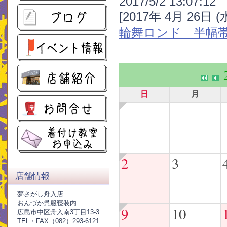
2017/5/2 13:07:12
[2017年 4月 26日 
輪舞ロンド 半幅
日
月
2
3
店舗情報
夢さがし舟入店
おんづか呉服寝装内
9
10
広島市中区舟入南3丁目13-3
TEL・FAX（082）293-6121