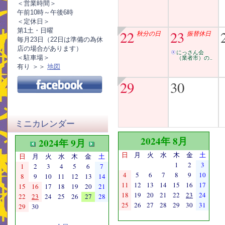
＜営業時間＞
午前10時～午後6時
＜定休日＞
第1土・日曜
22
23
秋分の日
振替休日
毎月23日（22日は準備の為休
店の場合があります）
にっさん会
＜駐車場＞
（業者市）の..
有り ＞＞
地図
29
30
ミニカレンダー
2024年 8月
2024年 9月
日
月
火
水
木
金
土
日
月
火
水
木
金
土
1
2
3
1
2
3
4
5
6
7
4
5
6
7
8
9
10
8
9
10
11
12
13
14
11
12
13
14
15
16
17
15
16
17
18
19
20
21
18
19
20
21
22
23
24
22
23
24
25
26
27
28
25
26
27
28
29
30
31
29
30