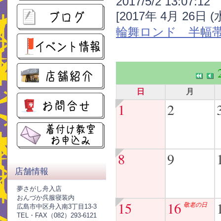
2017/5/2 13:07:12
[2017年 4月 26日 
輪舞ロンド 半幅
日
月
1
2
8
9
店舗情報
夢さがし舟入店
おんづか呉服寝装内
15
16
敬老の日
広島市中区舟入南3丁目13-3
TEL・FAX（082）293-6121