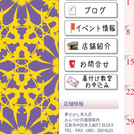
1
8
1
2
店舗情報
夢さがし舟入店
2
おんづか呉服寝装内
広島市中区舟入南3丁目13-3
TEL・FAX（082）293-6121