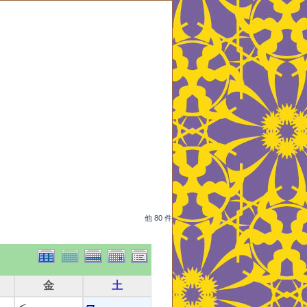
他 80 件
金
土