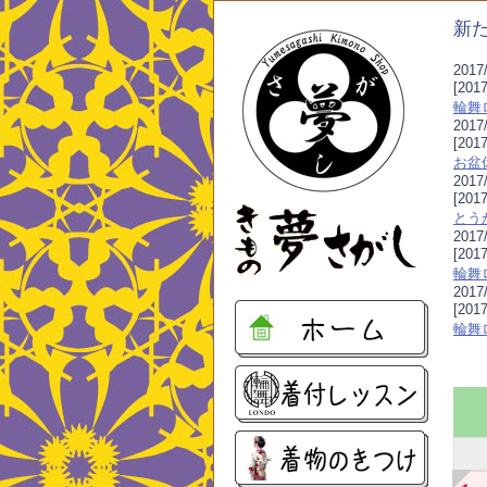
新
2017/
[20
輪舞
2017/
[201
お盆
2017/
[20
とう
2017/
[201
輪舞
2017/
[201
輪舞