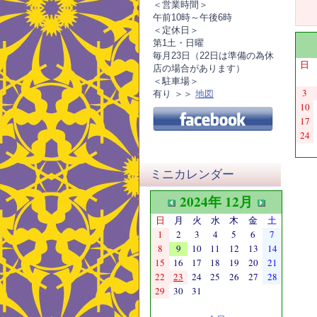
＜営業時間＞
午前10時～午後6時
＜定休日＞
第1土・日曜
毎月23日（22日は準備の為休
日
店の場合があります）
＜駐車場＞
3
有り ＞＞
地図
10
17
24
ミニカレンダー
2024年 12月
日
月
火
水
木
金
土
1
2
3
4
5
6
7
8
9
10
11
12
13
14
15
16
17
18
19
20
21
22
23
24
25
26
27
28
29
30
31