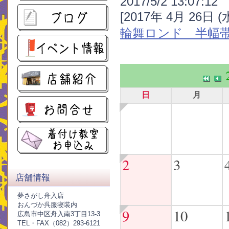
2017/5/2 13:07:12
[2017年 4月 26日 
輪舞ロンド 半幅
日
月
2
3
店舗情報
夢さがし舟入店
おんづか呉服寝装内
9
10
広島市中区舟入南3丁目13-3
TEL・FAX（082）293-6121