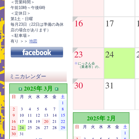
＜営業時間＞
午前10時～午後6時
＜定休日＞
第1土・日曜
16
17
毎月23日（22日は準備の為休
店の場合があります）
＜駐車場＞
有り ＞＞
地図
23
24
にっさん会
（業者市）の..
ミニカレンダー
30
31
2025年 3月
日
月
火
水
木
金
土
1
2
3
4
5
6
7
8
9
10
11
12
13
14
15
2025年 2月
16
17
18
19
20
21
22
日
月
火
水
木
金
土
23
24
25
26
27
28
29
1
30
31