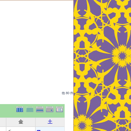
他 80 件
金
土