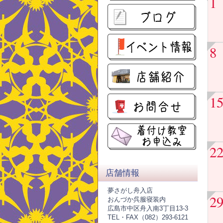
1
8
1
2
店舗情報
夢さがし舟入店
2
おんづか呉服寝装内
広島市中区舟入南3丁目13-3
TEL・FAX（082）293-6121