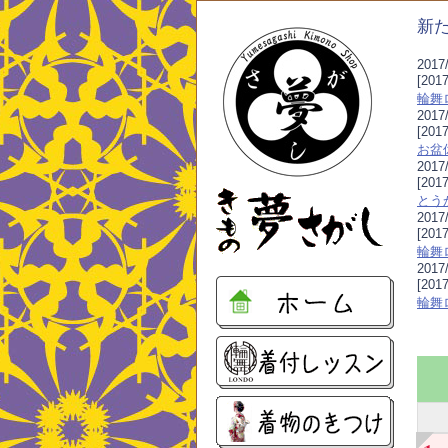
新
2017/
[20
輪舞
2017/
[201
お盆
2017/
[20
とう
2017/
[201
輪舞
2017/
[201
輪舞