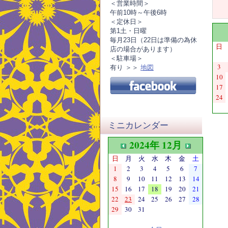
＜営業時間＞
午前10時～午後6時
＜定休日＞
第1土・日曜
毎月23日（22日は準備の為休
日
店の場合があります）
＜駐車場＞
3
有り ＞＞
地図
10
17
24
ミニカレンダー
2024年 12月
日
月
火
水
木
金
土
1
2
3
4
5
6
7
8
9
10
11
12
13
14
15
16
17
18
19
20
21
22
23
24
25
26
27
28
29
30
31