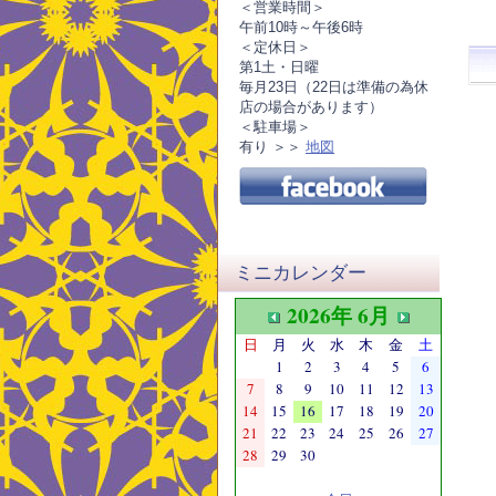
＜営業時間＞
午前10時～午後6時
＜定休日＞
第1土・日曜
毎月23日（22日は準備の為休
店の場合があります）
＜駐車場＞
有り ＞＞
地図
ミニカレンダー
2026年 6月
日
月
火
水
木
金
土
1
2
3
4
5
6
7
8
9
10
11
12
13
14
15
16
17
18
19
20
21
22
23
24
25
26
27
28
29
30