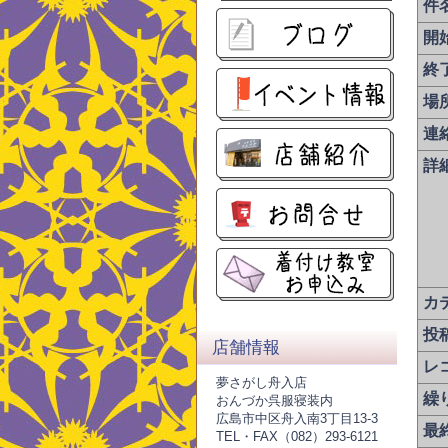
件
開
終
場
連
詳
カ
投
店舗情報
レ
夢さがし舟入店
繰
おんづか呉服寝装内
広島市中区舟入南3丁目13-3
最
TEL・FAX（082）293-6121