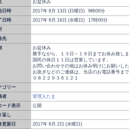
名
お盆休み
始日時
2017年 8月 13日 (日曜日) 9時00分
了日時
2017年 8月 16日 (水曜日) 17時00分
所
絡先
細
お盆休み
勝手ながら、１３日～１６日までお休み致し
国民の休日１１日は営業しています。
お問い合わせその他はお休み明けにお願いし
お急ぎなどのご連絡は、当店のお電話番号ま
０８２２９３６１２１
テゴリー
稿者
管理人たま
コード表示
公開
り返し
終更新日
2017年 8月 2日 (水曜日)