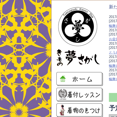
新
2017/
[20
輪舞
2017/
[201
お盆
2017/
[20
とう
2017/
[201
輪舞
2017/
[201
輪舞
予