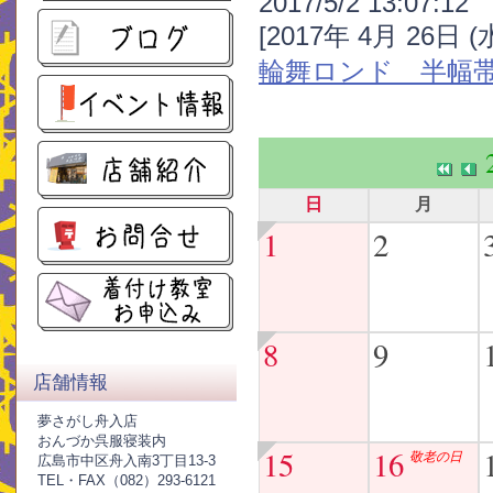
2017/5/2 13:07:12
[2017年 4月 26日 
輪舞ロンド 半幅
日
月
1
2
8
9
店舗情報
夢さがし舟入店
おんづか呉服寝装内
15
16
敬老の日
広島市中区舟入南3丁目13-3
TEL・FAX（082）293-6121