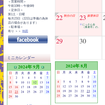
＜営業時間＞
午前10時～午後6時
＜定休日＞
第1土・日曜
22
23
秋分の日
振替休日
毎月23日（22日は準備の為休
店の場合があります）
にっさん会
＜駐車場＞
（業者市）の..
有り ＞＞
地図
29
30
ミニカレンダー
2024年 8月
2024年 9月
日
月
火
水
木
金
土
日
月
火
水
木
金
土
1
2
3
1
2
3
4
5
6
7
4
5
6
7
8
9
10
8
9
10
11
12
13
14
11
12
13
14
15
16
17
15
16
17
18
19
20
21
18
19
20
21
22
23
24
22
23
24
25
26
27
28
25
26
27
28
29
30
31
29
30