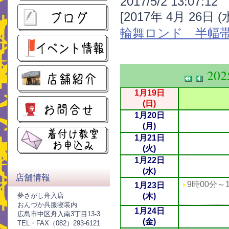
2017/5/2 13:07:12
[2017年 4月 26日 
輪舞ロンド 半幅
20
1月19日
(日)
1月20日
(月)
1月21日
(火)
1月22日
(水)
店舗情報
9時00分～1
1月23日
夢さがし舟入店
(木)
おんづか呉服寝装内
1月24日
広島市中区舟入南3丁目13-3
(金)
TEL・FAX（082）293-6121