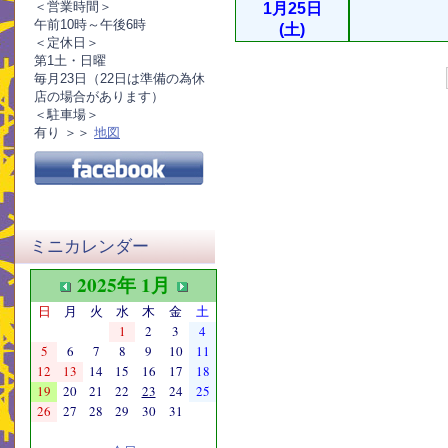
＜営業時間＞
1月25日
午前10時～午後6時
(土)
＜定休日＞
第1土・日曜
毎月23日（22日は準備の為休
店の場合があります）
＜駐車場＞
有り ＞＞
地図
ミニカレンダー
2025年 1月
日
月
火
水
木
金
土
1
2
3
4
5
6
7
8
9
10
11
12
13
14
15
16
17
18
19
20
21
22
23
24
25
26
27
28
29
30
31