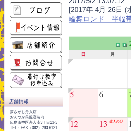
2017/5/2 13:07:12
[2017年 4月 26日 
輪舞ロンド 半幅
日
月
5
6
店舗情報
夢さがし舟入店
おんづか呉服寝装内
12
13
成人の日
広島市中区舟入南3丁目13-3
TEL・FAX（082）293-6121