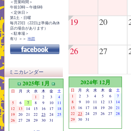
＜営業時間＞
午前10時～午後6時
＜定休日＞
第1土・日曜
19
20
毎月23日（22日は準備の為休
店の場合があります）
＜駐車場＞
有り ＞＞
地図
26
27
ミニカレンダー
2024年 12月
2025年 1月
日
月
火
水
木
金
土
日
月
火
水
木
金
土
1
2
3
4
5
6
7
1
2
3
4
8
9
10
11
12
13
14
5
6
7
8
9
10
11
15
16
17
18
19
20
21
12
13
14
15
16
17
18
22
23
24
25
26
27
28
19
20
21
22
23
24
25
29
30
31
26
27
28
29
30
31